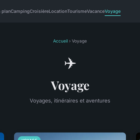
 plan
Camping
Croisière
Location
Tourisme
Vacance
Voyage
Accueil
› Voyage
✈️
Voyage
Voyages, itinéraires et aventures