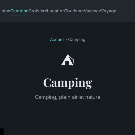
 plan
Camping
Croisière
Location
Tourisme
Vacance
Voyage
Accueil
› Camping
⛺
Camping
Camping, plein air et nature